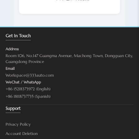
Get In Touch
Address
Room 106, No.147 Guangma Avenue, Machong Town, Dongguan City,
Guangdong Province
Email
Workspace@333auto.com
WeChat / WhatsApp
+86 15218373972 (English)
+86 18118737735 (Spanish)
Support
Privacy Policy
Account Deletion