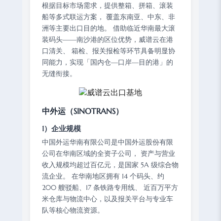
根据目标市场需求，提供整箱、拼箱、滚装
船等多式联运方案， 覆盖东南亚、中东、非
洲等主要出口目的地。 借助临近华南最大滚
装码头——南沙港的区位优势，威谱云在港
口清关、 箱检、报关报检等环节具备明显协
同能力，实现「国内仓—口岸—目的港」的
无缝衔接。
中外运（SINOTRANS）
1）企业规模
中国外运华南有限公司是中国外运股份有限
公司在华南区域的全资子公司， 资产与营业
收入规模均超过百亿元，是国家 5A 级综合物
流企业。 在华南地区拥有 14 个码头、约
200 艘驳船、17 条铁路专用线、 近百万平方
米仓库与物流中心，以及报关平台与专业车
队等核心物流资源。